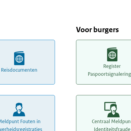
Voor burgers
Register
Reisdocumenten
Paspoortsignalerin
eldpunt Fouten in
Centraal Meldpun
verheidsregistraties
Identiteitsfraude