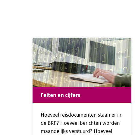
de Rijksdienst voor Identiteitsgegevens
(RvIG). Met deze nieuwe e-mailservice
komt RvIG voor het eerst rechtstreeks in
contact met niet-ingezetenen. Zo
ontvangen zij op het juiste moment
informatie die past bij hun situatie.
Feiten en cijfers
Hoeveel reisdocumenten staan er in
de BRP? Hoeveel berichten worden
maandelijks verstuurd? Hoeveel