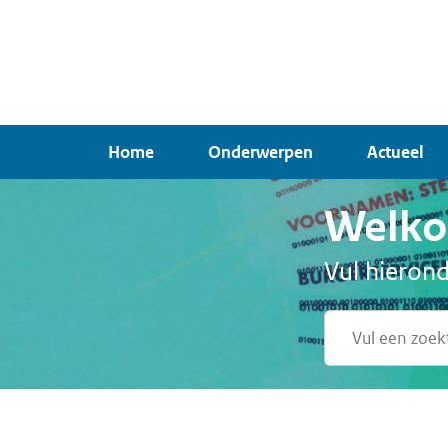
Overslaan
en
naar
de
inhoud
Home
Onderwerpen
Actueel
gaan
Welkom
Vul hierond
Vul
een
zoekterm
in