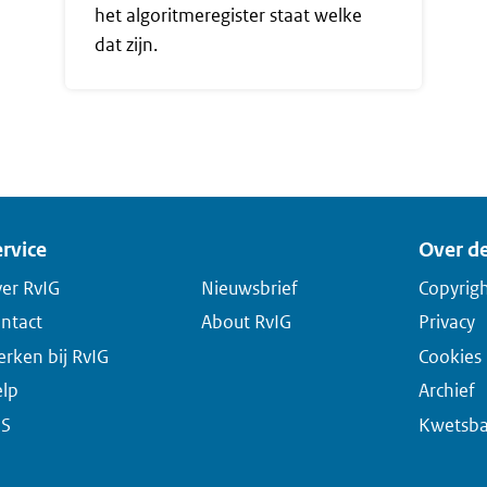
het algoritmeregister staat welke
dat zijn.
rvice
Over de
er RvIG
Nieuwsbrief
Copyrig
ntact
About RvIG
Privacy
rken bij RvIG
Cookies
lp
Archief
SS
Kwetsba