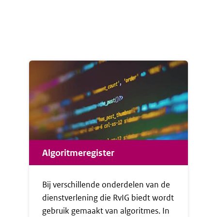
controles aan de buitengrenzen, kortere
O
asielprocedures en beperkingen voor
asielzoekers om door te reizen naar
andere EU-landen om daar asiel aan te
vragen. In de Vreemdelingenwet 2000
worden met het Migratiepact drie nieuwe
verblijfstitels geïntroduceerd die die
gevolgen hebben voor het
reisdocumentenstelsel .
Algoritmeregister
Bij verschillende onderdelen van de
dienstverlening die RvIG biedt wordt
gebruik gemaakt van algoritmes. In