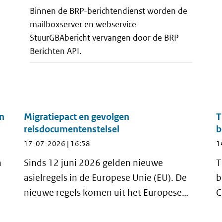
Binnen de BRP-berichtendienst worden de
mailboxserver en webservice
StuurGBAbericht vervangen door de BRP
Berichten API.
en
Migratiepact en gevolgen
T
reisdocumentenstelsel
b
17-07-2026 | 16:58
1
n
Sinds 12 juni 2026 gelden nieuwe
T
asielregels in de Europese Unie (EU). De
b
nieuwe regels komen uit het Europese
C
asiel- en migratiepact. Zo zijn er strengere
e