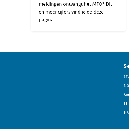
meldingen ontvangt het MFO? Dit
en meer cijfers vind je op deze
pagina.
Se
Ov
Co
We
He
R