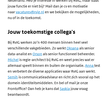
Nederland. Heb je interesse in werken bij RvIG, maar staat
jouw functie er niet bij? Mail dan je cv en motivatie
naar
vacatures@rvig.nl
en we bekijken de mogelijkheden,
nu of in de toekomst.
Jouw toekomstige collega's
Bij RvIG werken zo’n 400 mensen binnen heel veel
verschillende vakgebieden. Zo werkt
Oksana
als senior
data-analist en
Orson
als senior functioneel beheerder.
Michel
is regie-architect bij RvIG en weet precies wat er
allemaal speelt binnen én buiten de organisatie.
Anna
test
en verbetert de diverse applicaties waar RvIG aan werkt.
Semih
is communicatieadviseur en richt zich vooral op het
domein identiteitsmiddelen. En bel of mail je onze
Frontoffice? Dan heb je kans dat
Saskia
jouw vraag
beantwoordt.