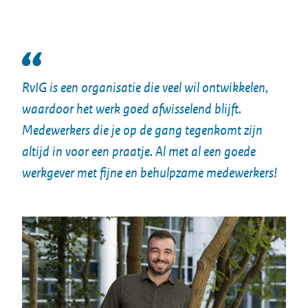
RvIG is een organisatie die veel wil ontwikkelen,
waardoor het werk goed afwisselend blijft.
Medewerkers die je op de gang tegenkomt zijn
altijd in voor een praatje. Al met al een goede
werkgever met fijne en behulpzame medewerkers!
Image