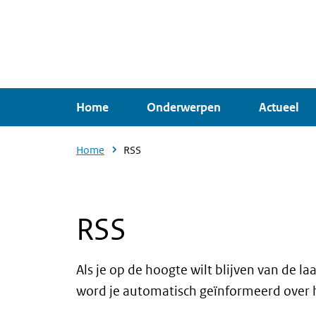
Overslaan
en
naar
de
inhoud
Home
Onderwerpen
Actueel
gaan
Home
RSS
RSS
Als je op de hoogte wilt blijven van de 
word je automatisch geïnformeerd over he