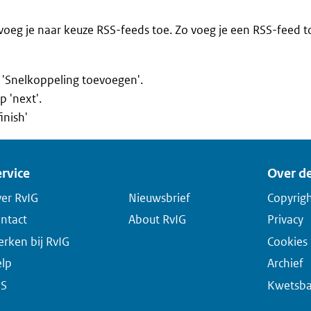
voeg je naar keuze RSS-feeds toe. Zo voeg je een RSS-feed t
 'Snelkoppeling toevoegen'.
p 'next'.
inish'
rvice
Over de
er RvIG
Nieuwsbrief
Copyrig
ntact
About RvIG
Privacy
rken bij RvIG
Cookies
lp
Archief
SS
Kwetsba