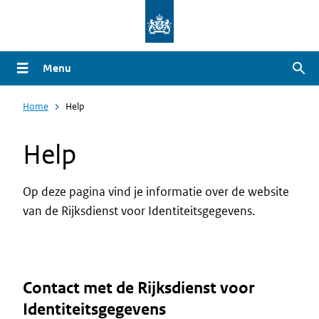
Overslaan
en
naar
Menu
Zoe
de
inhoud
Home
Help
gaan
Help
Op deze pagina vind je informatie over de website
van de Rijksdienst voor Identiteitsgegevens.
Contact met de Rijksdienst voor
Identiteitsgegevens