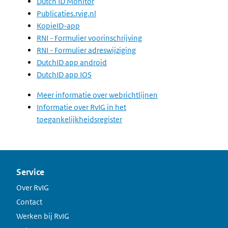
Dutch ID Monitor
Publicaties.rvig.nl
KopieID-app
RNI - Formulier voorinschrijving
RNI - Formulier adreswijziging
DutchID app android
DutchID app IOS
Meer informatie over webrichtlijnen
Informatie over RvIG in het
toegankelijkheidsregister
Service
Over RvIG
Contact
Werken bij RvIG