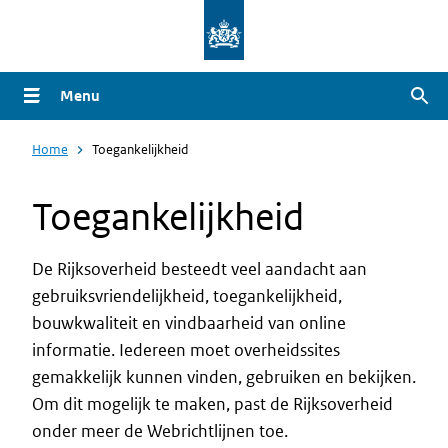
Overslaan
en
naar
Menu
Zoe
de
inhoud
Home
Toegankelijkheid
gaan
Toegankelijkheid
De Rijksoverheid besteedt veel aandacht aan
gebruiksvriendelijkheid, toegankelijkheid,
bouwkwaliteit en vindbaarheid van online
informatie. Iedereen moet overheidssites
gemakkelijk kunnen vinden, gebruiken en bekijken.
Om dit mogelijk te maken, past de Rijksoverheid
onder meer de Webrichtlijnen toe.