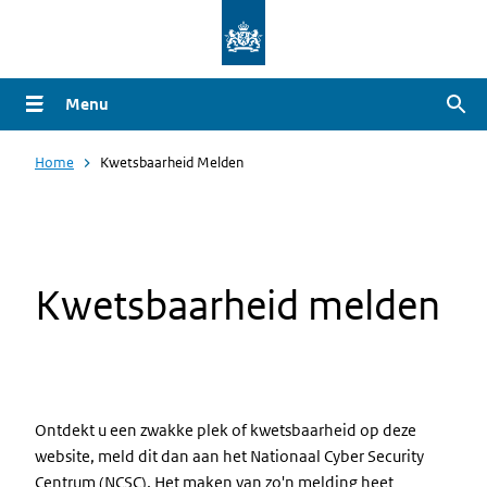
Overslaan
en
naar
Menu
Zoe
de
inhoud
Home
Kwetsbaarheid Melden
gaan
Kwetsbaarheid melden
Ontdekt u een zwakke plek of kwetsbaarheid op deze
website, meld dit dan aan het Nationaal Cyber Security
Centrum (NCSC). Het maken van zo'n melding heet