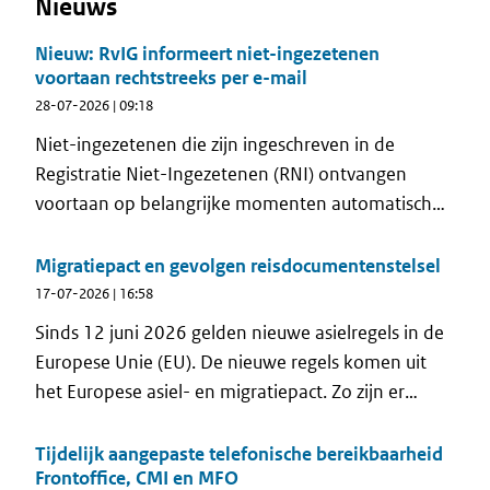
Nieuws
Nieuw: RvIG informeert niet-ingezetenen
voortaan rechtstreeks per e-mail
28-07-2026 | 09:18
Niet-ingezetenen die zijn ingeschreven in de
Registratie Niet-Ingezetenen (RNI) ontvangen
voortaan op belangrijke momenten automatisch
een e-mail van de Rijksdienst voor
Identiteitsgegevens (RvIG). Met deze nieuwe e-
Migratiepact en gevolgen reisdocumentenstelsel
mailservice komt RvIG voor het eerst rechtstreeks
17-07-2026 | 16:58
in contact met niet-ingezetenen. Zo ontvangen zij
Sinds 12 juni 2026 gelden nieuwe asielregels in de
op het juiste moment informatie die past bij hun
Europese Unie (EU). De nieuwe regels komen uit
situatie.
het Europese asiel- en migratiepact. Zo zijn er
strengere controles aan de buitengrenzen, kortere
asielprocedures en beperkingen voor asielzoekers
Tijdelijk aangepaste telefonische bereikbaarheid
Frontoffice, CMI en MFO
om door te reizen naar andere EU-landen om daar