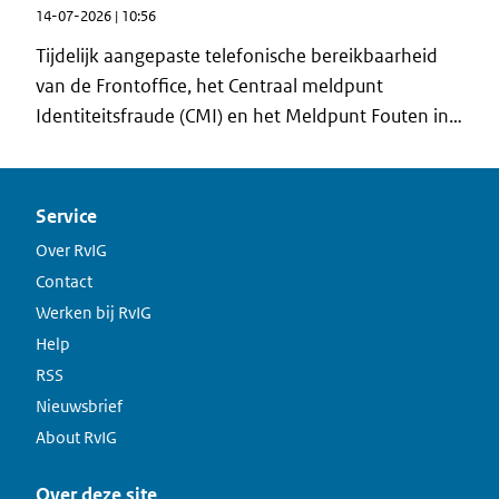
14-07-2026 | 10:56
asiel aan te vragen. In de Vreemdelingenwet 2000
worden met het Migratiepact drie nieuwe
Tijdelijk aangepaste telefonische bereikbaarheid
verblijfstitels geïntroduceerd die die gevolgen
van de Frontoffice, het Centraal meldpunt
hebben voor het reisdocumentenstelsel .
Identiteitsfraude (CMI) en het Meldpunt Fouten in
Overheidsregistraties (MFO)
Service
Over RvIG
Contact
Werken bij RvIG
Help
RSS
Nieuwsbrief
About RvIG
Over deze site