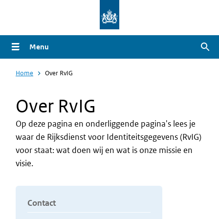
Overslaan
en
naar
Menu
Zoe
de
inhoud
Home
Over RvIG
gaan
Over RvIG
Op deze pagina en onderliggende pagina's lees je
waar de Rijksdienst voor Identiteitsgegevens (RvIG)
Intro
voor staat: wat doen wij en wat is onze missie en
visie.
Contact