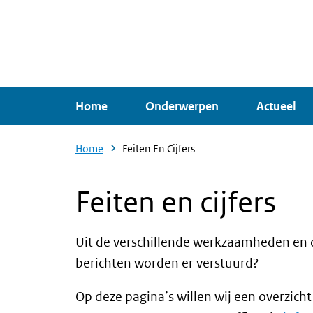
Overslaan
en
naar
de
inhoud
Home
Onderwerpen
Actueel
gaan
Home
Feiten En Cijfers
Feiten en cijfers
Uit de verschillende werkzaamheden en on
berichten worden er verstuurd?
Op deze pagina’s willen wij een overzicht