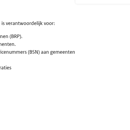
 is verantwoordelijk voor:
onen (BRP).
umenten.
ervicenummers (BSN) aan gemeenten
raties