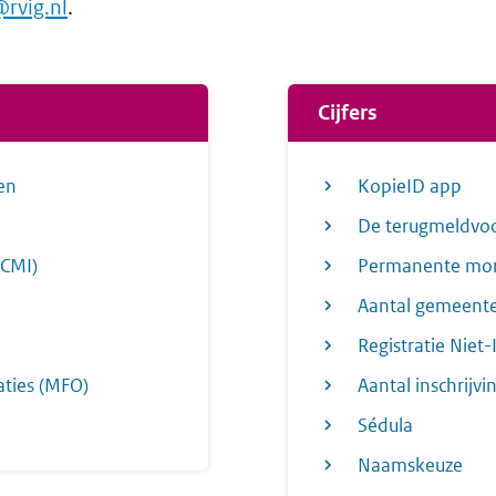
@rvig.nl
.
Cijfers
en
KopieID app
De terugmeldvoo
(CMI)
Permanente moni
Aantal gemeente
Registratie Niet
aties (MFO)
Aantal inschrijvi
Sédula
Naamskeuze