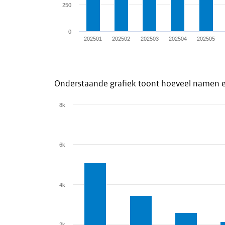
250
0
202501
202502
202503
202504
202505
End of interactive chart.
Onderstaande grafiek toont hoeveel namen e
8k
Chart
Bar chart with 12 bars.
6k
View as data table, Chart
The chart has 1 X axis displaying categories.
The chart has 1 Y axis displaying values. Dat
4k
2k