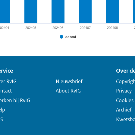
202404
202405
202406
202407
202408
aantal
rvice
Over de
er RvIG
Nieuwsbrief
Copyrig
ntact
About RvIG
Privacy
rken bij RvIG
Cookies
lp
Archief
SS
Kwetsba