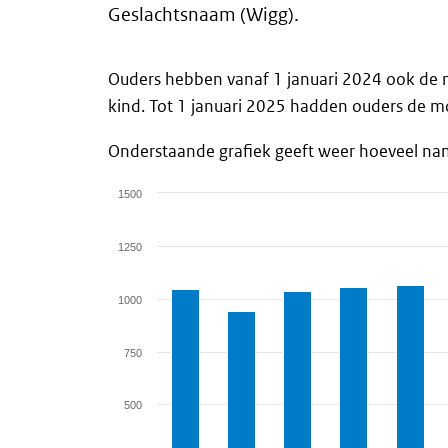
Geslachtsnaam (Wigg).
Ouders hebben vanaf 1 januari 2024 ook de 
kind. Tot 1 januari 2025 hadden ouders de m
Onderstaande grafiek geeft weer hoeveel na
1500
Chart
1250
Bar chart with 19 bars.
View as data table, Chart
1000
The chart has 1 X axis displaying categories.
The chart has 1 Y axis displaying values. Dat
750
500