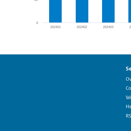
0
202401
202402
202403
End of interactive chart.
Se
Ov
Co
We
He
R