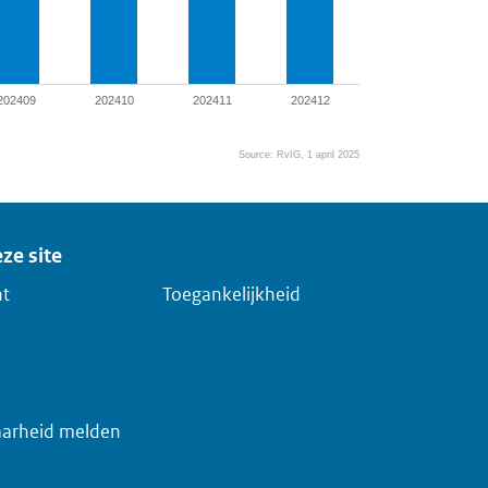
202409
202410
202411
202412
Source: RvIG, 1 april 2025
ze site
ht
Toegankelijkheid
arheid melden