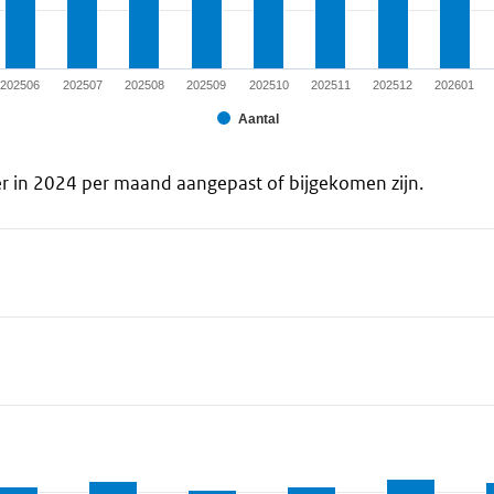
202506
202507
202508
202509
202510
202511
202512
202601
Aantal
r in 2024 per maand aangepast of bijgekomen zijn.
a ranges from 2048 to 6685.