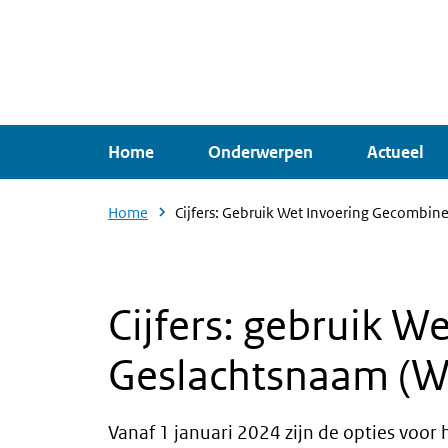
Overslaan
en
naar
de
inhoud
Home
Onderwerpen
Actueel
gaan
Home
Cijfers: Gebruik Wet Invoering Gecombin
Cijfers: gebruik 
Geslachtsnaam (W
Vanaf 1 januari 2024 zijn de opties voo