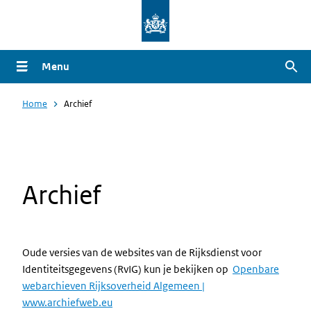
Overslaan
en
naar
Menu
Zoe
de
inhoud
Home
Archief
gaan
Archief
Oude versies van de websites van de Rijksdienst voor
Identiteitsgegevens (RvIG) kun je bekijken op
Openbare
webarchieven Rijksoverheid Algemeen |
www.archiefweb.eu