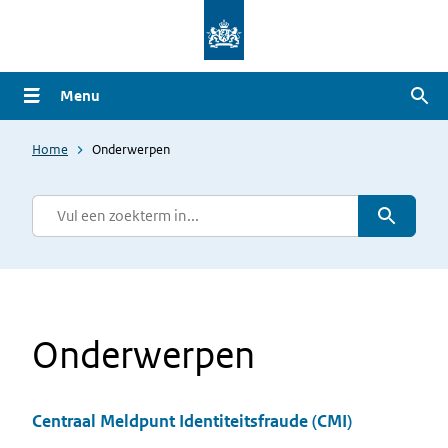
Overslaan
en
naar
Menu
Zoe
de
inhoud
Home
Onderwerpen
gaan
Onderwerpen
Zoeken
Vul
een
zoekterm
in...
Onderwerpen
Centraal Meldpunt Identiteitsfraude (CMI)