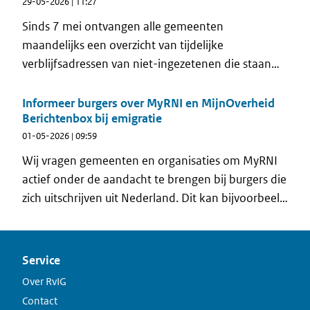
29-05-2026 | 11:27
in contact met niet-ingezetenen. Zo ontvangen zij
op het juiste moment informatie die past bij hun
Sinds 7 mei ontvangen alle gemeenten
situatie.
maandelijks een overzicht van tijdelijke
verblijfsadressen van niet-ingezetenen die staan
ingeschreven binnen de eigen gemeente. De
gegevens worden kosteloos beschikbaar gesteld
Informeer burgers over MyRNI en MijnOverheid
Berichtenbox bij emigratie
via de Kwaliteitsmonitor (KWM). Dit geeft
01-05-2026 | 09:59
gemeenten beter inzicht in personen die tijdelijk
binnen de gemeente verblijven, zoals
Wij vragen gemeenten en organisaties om MyRNI
arbeidsmigranten.
actief onder de aandacht te brengen bij burgers die
zich uitschrijven uit Nederland. Dit kan bijvoorbeeld
aan de balie, in schriftelijke informatie of in digitale
processen rondom emigratie.
Service
Over RvIG
Contact