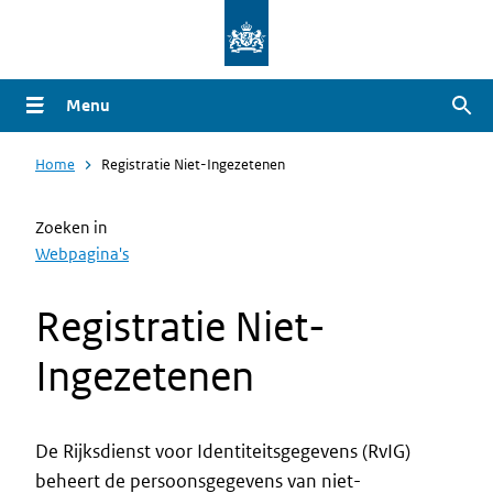
Overslaan
en
naar
Menu
Zoe
de
inhoud
Home
Registratie Niet-Ingezetenen
gaan
Zoeken in
Webpagina's
Registratie Niet-
Ingezetenen
De Rijksdienst voor Identiteitsgegevens (RvIG)
beheert de persoonsgegevens van niet-
Intro