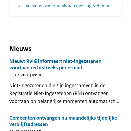
Versturen van e-mails aan niet-ingezetenen
Nieuws
Nieuw: RvIG informeert niet-ingezetenen
voortaan rechtstreeks per e-mail
28-07-2026 | 09:18
Niet-ingezetenen die zijn ingeschreven in de
Registratie Niet-Ingezetenen (RNI) ontvangen
voortaan op belangrijke momenten automatisch
een e-mail van de Rijksdienst voor
Identiteitsgegevens (RvIG). Met deze nieuwe e-
Gemeenten ontvangen nu maandelijks tijdelijke
verblijfsadressen
mailservice komt RvIG voor het eerst rechtstreeks