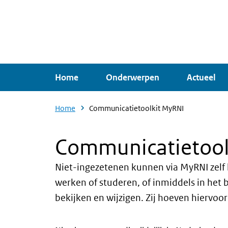
Overslaan
en
naar
de
inhoud
Home
Onderwerpen
Actueel
gaan
Home
Communicatietoolkit MyRNI
Communicatietool
Niet-ingezetenen kunnen via MyRNI zelf h
werken of studeren, of inmiddels in het
Intro
bekijken en wijzigen. Zij hoeven hiervoor