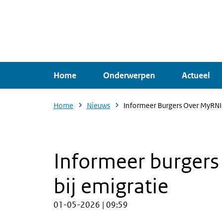
Overslaan
en
naar
de
inhoud
Home
Onderwerpen
Actueel
gaan
Home
Nieuws
Informeer Burgers Over MyRNI
Informeer burgers
bij emigratie
01-05-2026 | 09:59