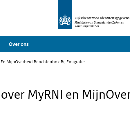
Rijksdienst voor Identiteitsgegevens
Ministerie van Binnenlandse Zaken en
Koninkrijksrelaties
Over ons
 En MijnOverheid Berichtenbox Bij Emigratie
 over MyRNI en MijnOve