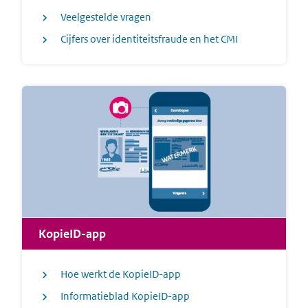
Veelgestelde vragen
Cijfers over identiteitsfraude en het CMI
KopieID-app
Hoe werkt de KopieID-app
Informatieblad KopieID-app