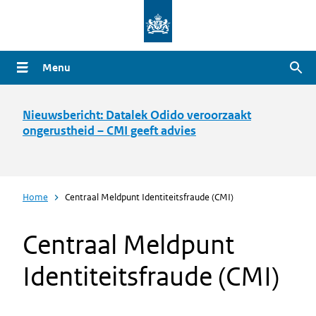
Overslaan
en
naar
Menu
Zoe
de
inhoud
gaan
Nieuwsbericht: Datalek Odido veroorzaakt
ongerustheid – CMI geeft advies
Home
Centraal Meldpunt Identiteitsfraude (CMI)
Centraal Meldpunt
Identiteitsfraude (CMI)