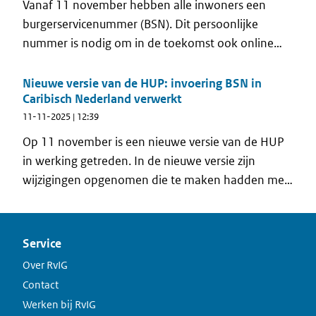
Vanaf 11 november hebben alle inwoners een
burgerservicenummer (BSN). Dit persoonlijke
nummer is nodig om in de toekomst ook online
zaken met de overheid te regelen. De afdelingen
burgerzaken van de drie eilanden kennen het BSN
Nieuwe versie van de HUP: invoering BSN in
Caribisch Nederland verwerkt
toe aan hun inwoners. En de inwoners kunnen hun
11-11-2025 | 12:39
persoonlijke BSN-brief ophalen tijdens de speciale
BSN ophaalweken.
Op 11 november is een nieuwe versie van de HUP
in werking getreden. In de nieuwe versie zijn
wijzigingen opgenomen die te maken hadden met
de invoering van het BSN op Caribisch Nederland.
Service
Over RvIG
Contact
Werken bij RvIG