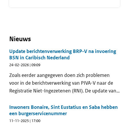
Nieuws
Update berichtenverwerking BRP-V na invoering
BSN in Caribisch Nederland
24-02-2026 | 09:09
Zoals eerder aangegeven doen zich problemen
voor in de berichtverwerking van PIVA-V naar de
Registratie Niet-Ingezetenen (RNI). De update van
16 februari heeft helaas nog niet tot een oplossing
geleid.
Inwoners Bonaire, Sint Eustatius en Saba hebben
een burgerservicenummer
11-11-2025 | 17:00