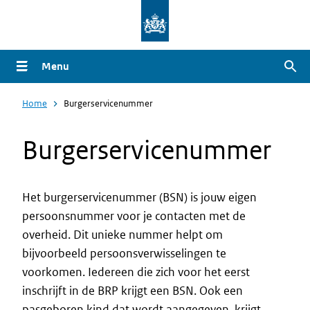
Overslaan
en
naar
Menu
Zoe
de
inhoud
Home
Burgerservicenummer
gaan
Burgerservicenummer
Het burgerservicenummer (BSN) is jouw eigen
persoonsnummer voor je contacten met de
Intro
overheid. Dit unieke nummer helpt om
bijvoorbeeld persoonsverwisselingen te
voorkomen. Iedereen die zich voor het eerst
inschrijft in de BRP krijgt een BSN. Ook een
pasgeboren kind dat wordt aangegeven, krijgt