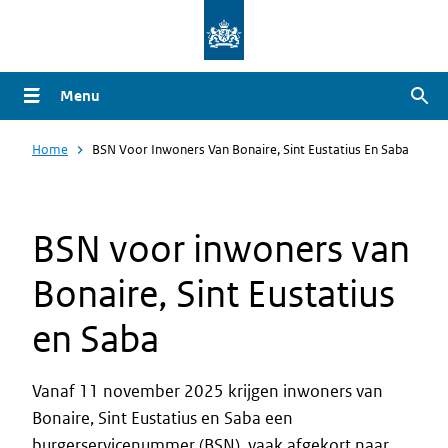
Overslaan
en
naar
Menu
Zoe
de
inhoud
Home
BSN Voor Inwoners Van Bonaire, Sint Eustatius En Saba
gaan
BSN voor inwoners van
Bonaire, Sint Eustatius
en Saba
Vanaf 11 november 2025 krijgen inwoners van
Bonaire, Sint Eustatius en Saba een
burgerservicenummer (BSN), vaak afgekort naar