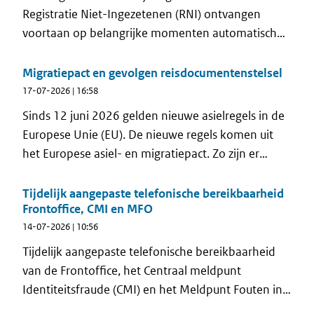
Registratie Niet-Ingezetenen (RNI) ontvangen
voortaan op belangrijke momenten automatisch
een e-mail van de Rijksdienst voor
Identiteitsgegevens (RvIG). Met deze nieuwe e-
Migratiepact en gevolgen reisdocumentenstelsel
mailservice komt RvIG voor het eerst rechtstreeks
17-07-2026 | 16:58
in contact met niet-ingezetenen. Zo ontvangen zij
Sinds 12 juni 2026 gelden nieuwe asielregels in de
op het juiste moment informatie die past bij hun
Europese Unie (EU). De nieuwe regels komen uit
situatie.
het Europese asiel- en migratiepact. Zo zijn er
strengere controles aan de buitengrenzen, kortere
asielprocedures en beperkingen voor asielzoekers
Tijdelijk aangepaste telefonische bereikbaarheid
Frontoffice, CMI en MFO
om door te reizen naar andere EU-landen om daar
14-07-2026 | 10:56
asiel aan te vragen. In de Vreemdelingenwet 2000
worden met het Migratiepact drie nieuwe
Tijdelijk aangepaste telefonische bereikbaarheid
verblijfstitels geïntroduceerd die die gevolgen
van de Frontoffice, het Centraal meldpunt
hebben voor het reisdocumentenstelsel .
Identiteitsfraude (CMI) en het Meldpunt Fouten in
Overheidsregistraties (MFO)