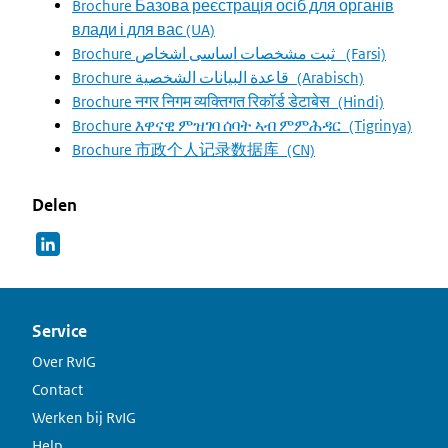
Brochure Базова реєстрація осіб для органів
влади і для вас (UA)
Brochure ثبت مشخصات اساسی اشخاص_ (Farsi)
Brochure قاعدة البيانات الشخصية_(Arabisch)
Brochure नगर निगम व्यक्तिगत रिकॉर्ड डेटाबेस_(Hindi)
Brochure እዋናዊ ምዝገባ ሰባት ኣብ ምምሕዳር_(Tigrinya)
Brochure 市政个人记录数据库_(CN)
Delen
Service
Over RvIG
Contact
Werken bij RvIG
Help