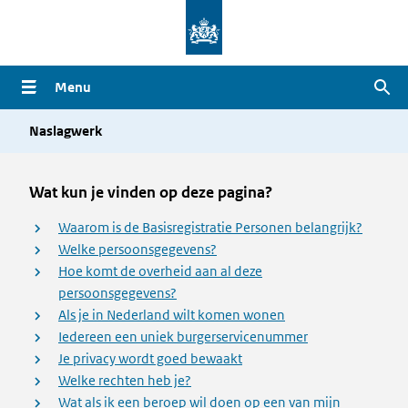
Overslaan
en
naar
Menu
Zoe
de
inhoud
Naslagwerk
gaan
Wat kun je vinden op deze pagina?
Waarom is de Basisregistratie Personen belangrijk?
Welke persoonsgegevens?
Hoe komt de overheid aan al deze
persoonsgegevens?
Als je in Nederland wilt komen wonen
Iedereen een uniek burgerservicenummer
Je privacy wordt goed bewaakt
Welke rechten heb je?
Wat als ik een beroep wil doen op een van mijn