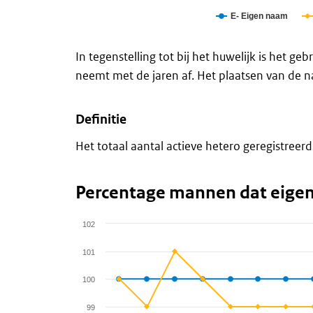
E- Eigen naam
End of interactive chart.
In tegenstelling tot bij het huwelijk is het g
neemt met de jaren af. Het plaatsen van de na
Definitie
Het totaal aantal actieve hetero geregistree
Percentage mannen dat eige
102
Chart
101
Line chart with 2 lines.
100
View as data table, Chart
The chart has 1 X axis displaying categories.
99