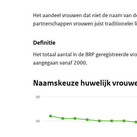
End of interactive chart.
Het aandeel vrouwen dat niet de naam van de
partnerschappen vrouwen juist traditioneler 
Definitie
Het totaal aantal in de BRP geregistreerde vr
aangegaan vanaf 2000.
Naamskeuze huwelijk vrouw
80
Chart
Line chart with 4 lines.
60
View as data table, Chart
The chart has 1 X axis displaying categories.