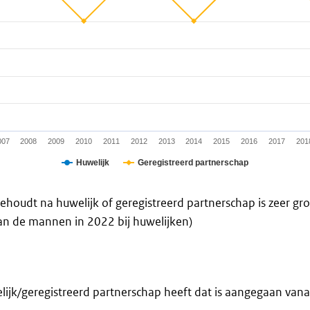
a ranges from 95 to 101.
007
2008
2009
2010
2011
2012
2013
2014
2015
2016
2017
201
Huwelijk
Geregistreerd partnerschap
dt na huwelijk of geregistreerd partnerschap is zeer groot.
n de mannen in 2022 bij huwelijken)
lijk/geregistreerd partnerschap heeft dat is aangegaan van