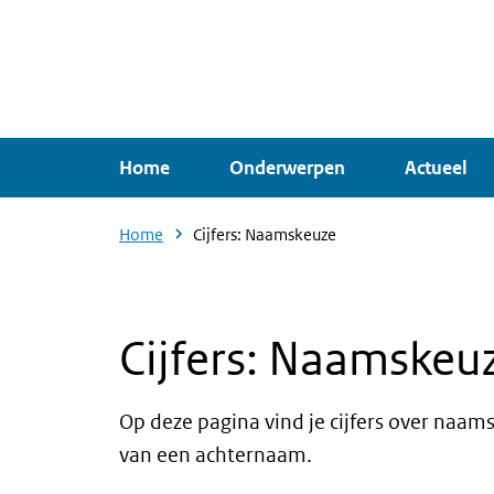
Overslaan
en
naar
de
inhoud
Home
Onderwerpen
Actueel
gaan
Home
Cijfers: Naamskeuze
Cijfers: Naamskeu
Op deze pagina vind je cijfers over naam
van een achternaam.