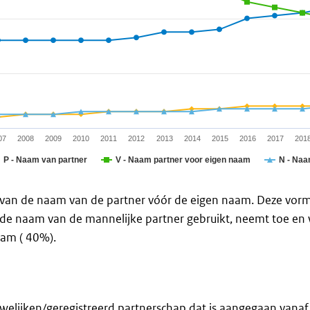
 ranges from 3 to 64.
07
2008
2009
2010
2011
2012
2013
2014
2015
2016
2017
201
P - Naam van partner
V - Naam partner voor eigen naam
N - Naa
 van de naam van de partner vóór de eigen naam. Deze vorm
t de naam van de mannelijke partner gebruikt, neemt toe en 
aam ( 40%).
uwelijken/geregistreerd partnerschap dat is aangegaan vana