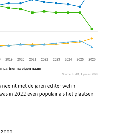
8
2019
2020
2021
2022
2023
2024
2025
2026
m partner na eigen naam
Source: RvIG, 1 januari 2026
 neemt met de jaren echter wel in
was in 2022 even populair als het plaatsen
f 2000.