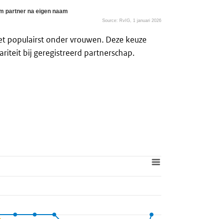
m partner na eigen naam
Source: RvIG, 1 januari 2026
 het populairst onder vrouwen. Deze keuze
iteit bij geregistreerd partnerschap.