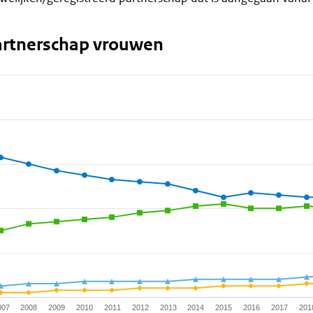
artnerschap vrouwen
 ranges from 1 to 81.
007
2008
2009
2010
2011
2012
2013
2014
2015
2016
2017
201