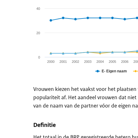
The chart has 1 Y axis displaying values. Data
40
20
0
2000
2001
2002
2003
2004
2005
2006
20
E- Eigen naam
End of interactive chart.
Vrouwen kiezen het vaakst voor het plaatsen
populariteit af. Het aandeel vrouwen dat nie
van de naam van de partner vóor de eigen n
Definitie
Het totaal in de BRP geregistreerde hetero h