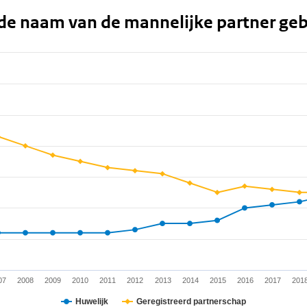
de naam van de mannelijke partner geb
 ranges from 30 to 81.
07
2008
2009
2010
2011
2012
2013
2014
2015
2016
2017
201
Huwelijk
Geregistreerd partnerschap