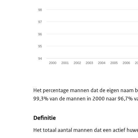
The chart has 1 Y axis displaying values. Dat
98
97
96
95
94
2000
2001
2002
2003
2004
2005
2006
2
End of interactive chart.
Het percentage mannen dat de eigen naam behou
99,3% van de mannen in 2000 naar 96,7% va
Definitie
Het totaal aantal mannen dat een actief huwe