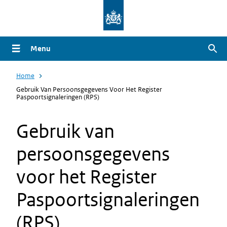
Overslaan
en
naar
Menu
Zoe
de
inhoud
Home
gaan
Gebruik Van Persoonsgegevens Voor Het Register
Paspoortsignaleringen (RPS)
Gebruik van
persoonsgegevens
voor het Register
Paspoortsignaleringen
(RPS)