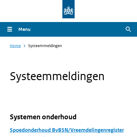
Overslaan
en
naar
Menu
Zoe
de
inhoud
Home
Systeemmeldingen
gaan
Systeemmeldingen
Systemen onderhoud
Spoedonderhoud BvBSN/Vreemdelingenregister