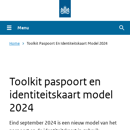
Overslaan
en
naar
Menu
Zoe
de
inhoud
Home
Toolkit Paspoort En Identiteitskaart Model 2024
gaan
Toolkit paspoort en
identiteitskaart model
2024
Eind september 2024 is een nieuw model van het