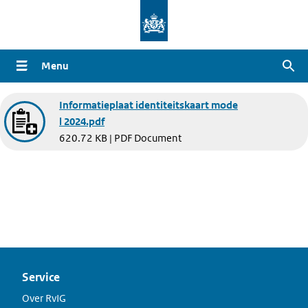
Overslaan
en
naar
Menu
Zoe
de
inhoud
Document
Informatieplaat identiteitskaart mode
gaan
l 2024.pdf
620.72 KB | PDF Document
Service
Over RvIG