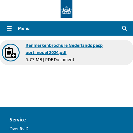
Overslaan
en
naar
Menu
Zoe
de
inhoud
Document
Kenmerkenbrochure Nederlands pasp
gaan
oort model 2024.pdf
5.77 MB | PDF Document
Service
Over RvIG