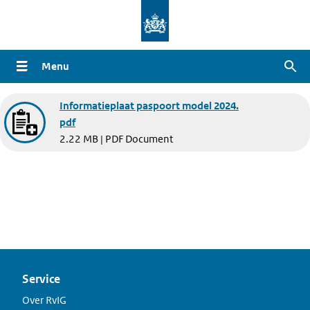
Overslaan
en
naar
Menu
Zoe
de
inhoud
Document
Informatieplaat paspoort model 2024.
gaan
pdf
2.22 MB | PDF Document
Service
Over RvIG