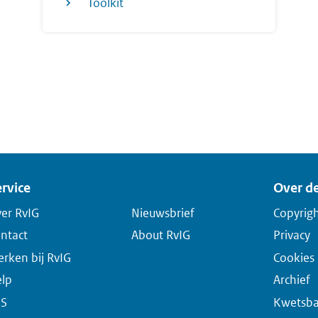
Toolkit
rvice
Over de
er RvIG
Nieuwsbrief
Copyrig
ntact
About RvIG
Privacy
rken bij RvIG
Cookies
lp
Archief
SS
Kwetsba