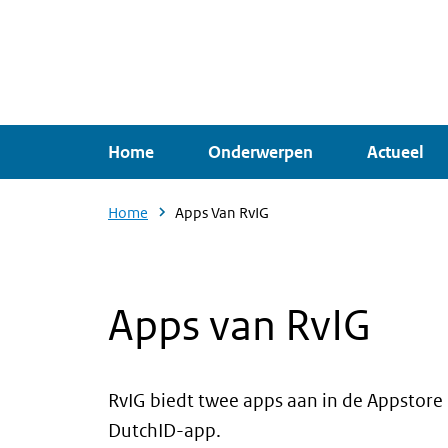
Overslaan
en
naar
de
inhoud
Home
Onderwerpen
Actueel
gaan
Home
Apps Van RvIG
Apps van RvIG
RvIG biedt twee apps aan in de Appstore
DutchID-app.
Intro