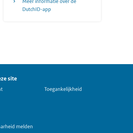
Meer informatie over de
DutchID-app
ze site
ht
Toegankelijkheid
arheid melden