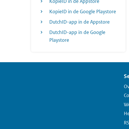
KopieID in de Appstore
KopieID in de Google Playstore
DutchID-app in de Appstore
DutchID-app in de Google
Playstore
Se
Ov
Co
We
He
R