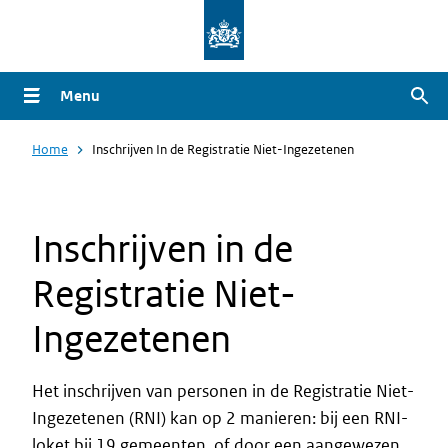
Overslaan
en
naar
Menu
Zoe
de
inhoud
Home
Inschrijven In de Registratie Niet-Ingezetenen
gaan
Inschrijven in de
Registratie Niet-
Ingezetenen
Het inschrijven van personen in de Registratie Niet-
Ingezetenen (RNI) kan op 2 manieren: bij een RNI-
loket bij 19 gemeenten, of door een aangewezen