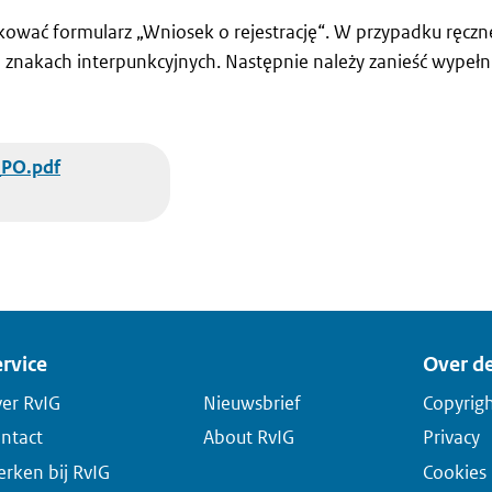
ować formularz „Wniosek o rejestrację“. W przypadku ręczne
 znakach interpunkcyjnych. Następnie należy zanieść wypełn
_PO.pdf
rvice
Over de
er RvIG
Nieuwsbrief
Copyrig
ntact
About RvIG
Privacy
rken bij RvIG
Cookies