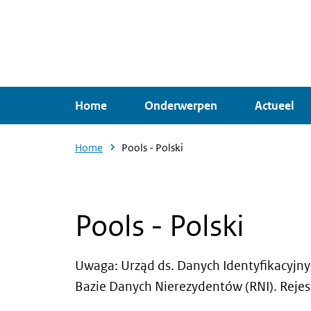
Overslaan
en
naar
de
inhoud
Home
Onderwerpen
Actueel
gaan
Home
Pools - Polski
Pools - Polski
Uwaga: Urząd ds. Danych Identyfikacyjny
Bazie Danych Nierezydentów (RNI). Rejes