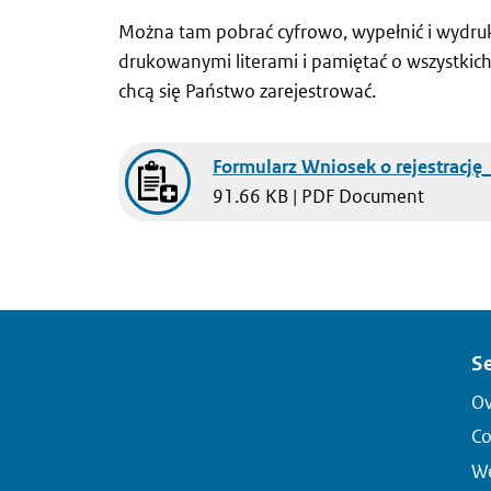
Można tam pobrać cyfrowo, wypełnić i wydruk
drukowanymi literami i pamiętać o wszystkich
chcą się Państwo zarejestrować.
Document
Formularz Wniosek o rejestrację
91.66 KB | PDF Document
Se
Ov
Co
We