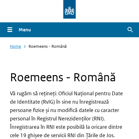
Overslaan
en
naar
Menu
Zoe
de
inhoud
Home
Roemeens - Română
gaan
Roemeens - Română
Vă rugăm să rețineți: Oficiul Național pentru Date
de Identitate (RvIG) în sine nu înregistrează
persoane fizice și nu modifică datele cu caracter
personal în Registrul Nerezidenților (RNI).
Înregistrarea în RNI este posibilă la oricare dintre
cele 19 ghișee de servicii RNI din Țările de Jos.