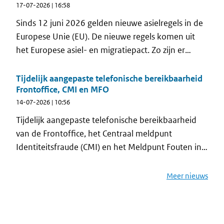
mailservice komt RvIG voor het eerst rechtstreeks
17-07-2026 | 16:58
in contact met niet-ingezetenen. Zo ontvangen zij
Sinds 12 juni 2026 gelden nieuwe asielregels in de
op het juiste moment informatie die past bij hun
Europese Unie (EU). De nieuwe regels komen uit
situatie.
het Europese asiel- en migratiepact. Zo zijn er
strengere controles aan de buitengrenzen, kortere
asielprocedures en beperkingen voor asielzoekers
Tijdelijk aangepaste telefonische bereikbaarheid
Frontoffice, CMI en MFO
om door te reizen naar andere EU-landen om daar
14-07-2026 | 10:56
asiel aan te vragen. In de Vreemdelingenwet 2000
worden met het Migratiepact drie nieuwe
Tijdelijk aangepaste telefonische bereikbaarheid
verblijfstitels geïntroduceerd die die gevolgen
van de Frontoffice, het Centraal meldpunt
hebben voor het reisdocumentenstelsel .
Identiteitsfraude (CMI) en het Meldpunt Fouten in
Overheidsregistraties (MFO)
Meer nieuws