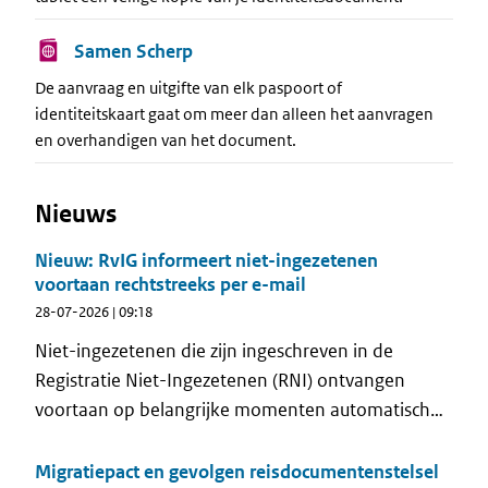
Samen Scherp
De aanvraag en uitgifte van elk paspoort of
identiteitskaart gaat om meer dan alleen het aanvragen
en overhandigen van het document.
Nieuws
Nieuw: RvIG informeert niet-ingezetenen
voortaan rechtstreeks per e-mail
28-07-2026 | 09:18
Niet-ingezetenen die zijn ingeschreven in de
Registratie Niet-Ingezetenen (RNI) ontvangen
voortaan op belangrijke momenten automatisch
een e-mail van de Rijksdienst voor
Identiteitsgegevens (RvIG). Met deze nieuwe e-
Migratiepact en gevolgen reisdocumentenstelsel