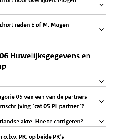
schort door overlijden. Mogen
schort reden E of M. Mogen
p 06 Huwelijksgegevens en
ap
tegorie 05 van een van de partners
schrijving ´cat 05 PL partner´?
landse akte. Hoe te corrigeren?
o.b.v. PK, op beide PK’s