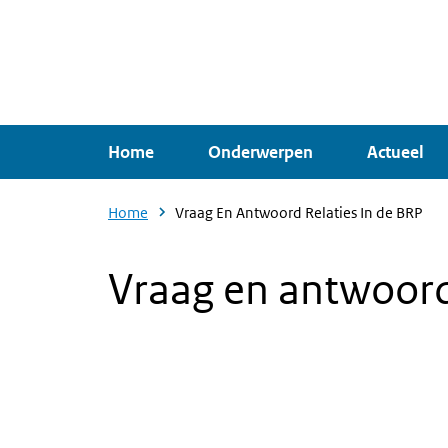
Overslaan
en
naar
de
inhoud
Home
Onderwerpen
Actueel
gaan
Home
Vraag En Antwoord Relaties In de BRP
Vraag en antwoord