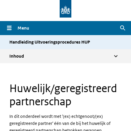
Overslaan
en
naar
Menu
Zoe
de
inhoud
Handleiding Uitvoeringsprocedures HUP
gaan
Inhoud
Huwelijk/geregistreerd
partnerschap
In dit onderdeel wordt met '(ex) echtgenoot/(ex)
geregistreerde partner' één van de bij het huwelijk of
geregistreerd partnerschap betrokken personen