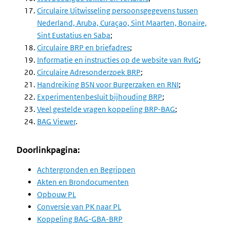
Circulaire Uitwisseling persoonsgegevens tussen
Nederland, Aruba, Curaçao, Sint Maarten, Bonaire,
Sint Eustatius en Saba
;
Circulaire BRP en briefadres
;
Informatie en instructies op de website van RvIG
;
Circulaire Adresonderzoek BRP
;
Handreiking BSN voor Burgerzaken en RNI
;
Experimentenbesluit bijhouding BRP
;
Veel gestelde vragen koppeling BRP-BAG
;
BAG Viewer
.
Doorlinkpagina:
Achtergronden en Begrippen
Akten en Brondocumenten
Opbouw PL
Conversie van PK naar PL
Koppeling BAG-GBA-BRP