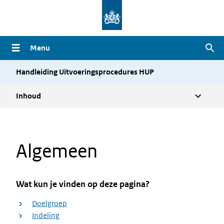
Overslaan
en
naar
Menu
Zoe
de
inhoud
Handleiding Uitvoeringsprocedures HUP
gaan
Inhoud
Algemeen
Wat kun je vinden op deze pagina?
Doelgroep
Indeling