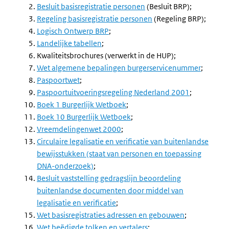
Besluit basisregistratie personen
(Besluit BRP);
Regeling basisregistratie personen
(Regeling BRP);
Logisch Ontwerp BRP
;
Landelijke tabellen
;
Kwaliteitsbrochures (verwerkt in de HUP);
Wet algemene bepalingen burgerservicenummer
;
Paspoortwet
;
Paspoortuitvoeringsregeling Nederland 2001
;
Boek 1 Burgerlijk Wetboek
;
Boek 10 Burgerlijk Wetboek
;
Vreemdelingenwet 2000
;
Circulaire legalisatie en verificatie van buitenlandse
bewijsstukken (staat van personen en toepassing
DNA-onderzoek)
;
Besluit vaststelling gedragslijn beoordeling
buitenlandse documenten door middel van
legalisatie en verificatie
;
Wet basisregistraties adressen en gebouwen
;
Wet beëdigde tolken en vertalers
;