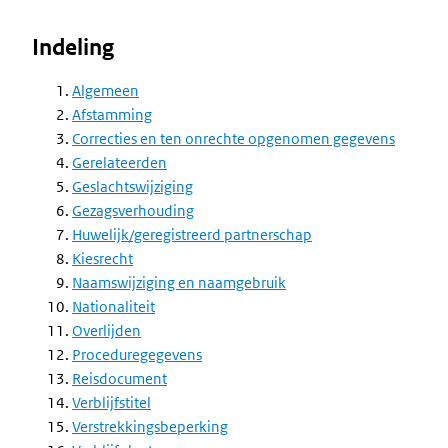
Indeling
Algemeen
Afstamming
Correcties en ten onrechte opgenomen gegevens
Gerelateerden
Geslachtswijziging
Gezagsverhouding
Huwelijk/geregistreerd partnerschap
Kiesrecht
Naamswijziging en naamgebruik
Nationaliteit
Overlijden
Proceduregegevens
Reisdocument
Verblijfstitel
Verstrekkingsbeperking