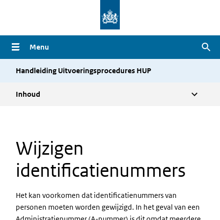
Overslaan
en
naar
Menu
Zoe
de
inhoud
Handleiding Uitvoeringsprocedures HUP
gaan
Inhoud
Wijzigen
identificatienummers
Het kan voorkomen dat identificatienummers van
personen moeten worden gewijzigd. In het geval van een
Administratienummer (A-nummer) is dit omdat meerdere