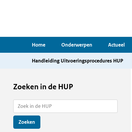
Overslaan
en
naar
de
inhoud
Home
Onderwerpen
Actueel
gaan
Handleiding Uitvoeringsprocedures HUP
Zoeken in de HUP