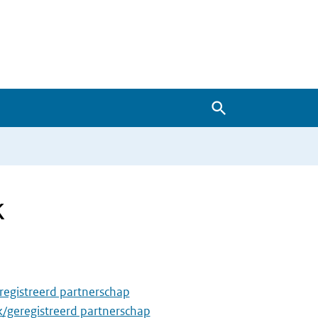
Zoeken
k
eregistreerd partnerschap
jk/geregistreerd partnerschap