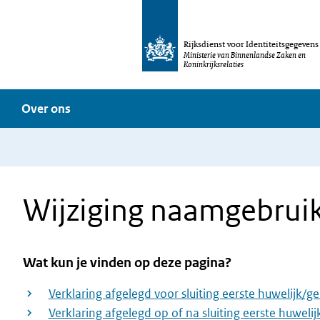
Rijksdienst voor Identiteitsgegevens
Ministerie van Binnenlandse Zaken en
Koninkrijksrelaties
Over ons
Wijziging naamgebrui
Wat kun je vinden op deze pagina?
Verklaring afgelegd voor sluiting eerste huwelijk/g
Verklaring afgelegd op of na sluiting eerste huweli