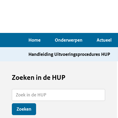
Overslaan
en
naar
de
inhoud
Home
Onderwerpen
Actueel
gaan
Handleiding Uitvoeringsprocedures HUP
Zoeken in de HUP