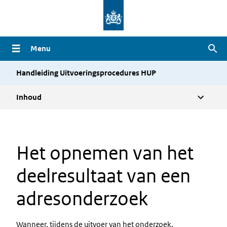
Overslaan
en
naar
Menu
Zoe
de
inhoud
Handleiding Uitvoeringsprocedures HUP
gaan
Inhoud
Het opnemen van het
deelresultaat van een
adresonderzoek
Wanneer, tijdens de uitvoer van het onderzoek,