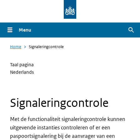
Overslaan
en
naar
Menu
Zoe
de
inhoud
Home
Signaleringcontrole
gaan
Taal pagina
Nederlands
Signaleringcontrole
Met de functionaliteit signaleringcontrole kunnen
uitgevende instanties controleren of er een
paspoortsignalering bij de aanvrager van een