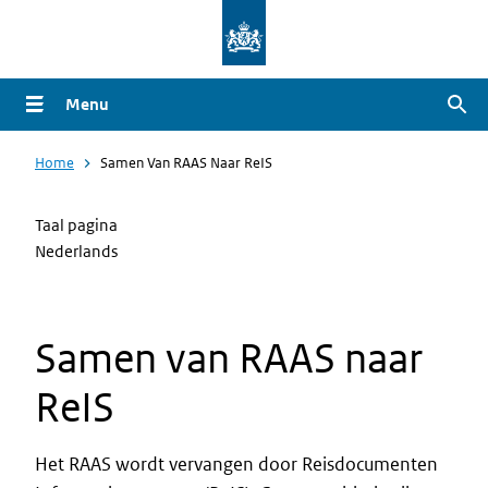
Overslaan
en
naar
Menu
Zoe
de
inhoud
Home
Samen Van RAAS Naar ReIS
gaan
Taal pagina
Nederlands
Samen van RAAS naar
ReIS
Het RAAS wordt vervangen door Reisdocumenten