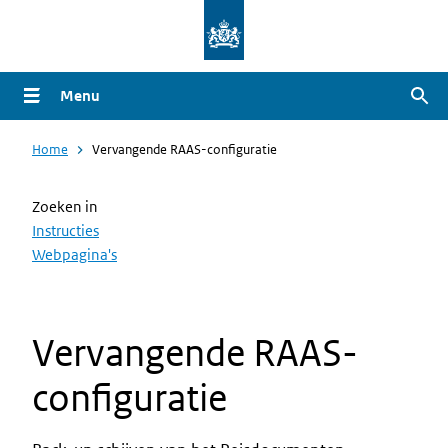
Overslaan
en
naar
Menu
Zoe
de
inhoud
Home
Vervangende RAAS-configuratie
gaan
Zoeken in
Instructies
Webpagina's
Vervangende RAAS-
configuratie