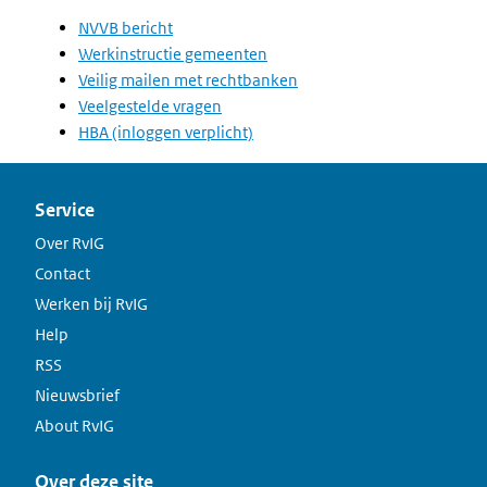
NVVB bericht
Werkinstructie gemeenten
Veilig mailen met rechtbanken
Veelgestelde vragen
HBA (inloggen verplicht)
Service
Over RvIG
Contact
Werken bij RvIG
Help
RSS
Nieuwsbrief
About RvIG
Over deze site