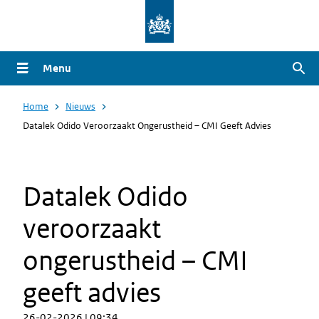
Overslaan
en
naar
Menu
Zoe
de
inhoud
Home
Nieuws
gaan
Datalek Odido Veroorzaakt Ongerustheid – CMI Geeft Advies
Datalek Odido
veroorzaakt
ongerustheid – CMI
geeft advies
26-02-2026 | 09:34