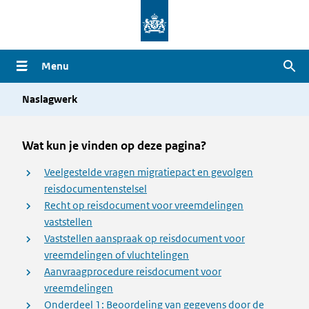
Overslaan
en
naar
Menu
Zoe
de
inhoud
Naslagwerk
gaan
Wat kun je vinden op deze pagina?
Veelgestelde vragen migratiepact en gevolgen
reisdocumentenstelsel
Recht op reisdocument voor vreemdelingen
vaststellen
Vaststellen aanspraak op reisdocument voor
vreemdelingen of vluchtelingen
Aanvraagprocedure reisdocument voor
vreemdelingen
Onderdeel 1: Beoordeling van gegevens door de