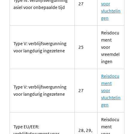
Type IV: verblijfsvergunning
27
voor
asiel voor onbepaalde tijd
vluchtelin
gen
Reisdocu
ment
Type V: verblijfsvergunning
25
voor
voor langdurig ingezetene
vreemdel
ingen
Reisdocu
ment
Type V: verblijfsvergunning
27
voor
voor langdurig ingezetene
vluchtelin
gen
Reisdocu
Type EU/EER:
ment
28, 29,
verblijfsdocument voor
voor