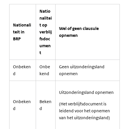
Natio
nalitei
Nationali
t op
Wel of geen clausule
teit in
verblij
opnemen
BRP
fsdoc
umen
t
Onbeken
Onbe
Geen uitzonderingsland
d
kend
opnemen
Uitzonderingsland opnemen
Onbeken
Beken
(Het verblijfsdocument is
d
d
leidend voor het opnemen
van het uitzonderingsland)