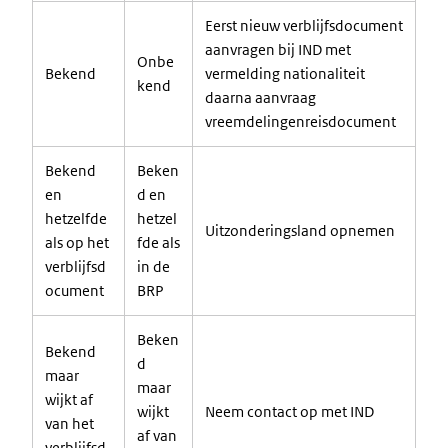
Eerst nieuw verblijfsdocument
aanvragen bij IND met
Onbe
Bekend
vermelding nationaliteit
kend
daarna aanvraag
vreemdelingenreisdocument
Bekend
Beken
en
d en
hetzelfde
hetzel
Uitzonderingsland opnemen
als op het
fde als
verblijfsd
in de
ocument
BRP
Beken
Bekend
d
maar
maar
wijkt af
wijkt
Neem contact op met IND
van het
af van
verblijfsd