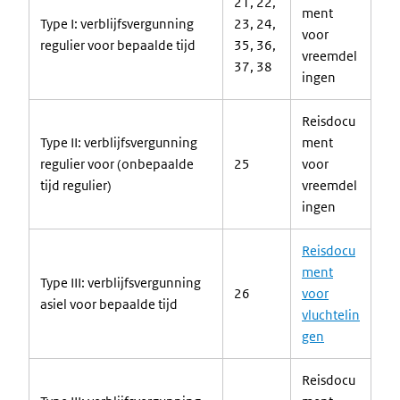
21, 22,
ment
Type I: verblijfsvergunning
23, 24,
voor
regulier voor bepaalde tijd
35, 36,
vreemdel
37, 38
ingen
Reisdocu
Type II: verblijfsvergunning
ment
regulier voor (onbepaalde
25
voor
tijd regulier)
vreemdel
ingen
Reisdocu
ment
Type III: verblijfsvergunning
26
voor
asiel voor bepaalde tijd
vluchtelin
gen
Reisdocu