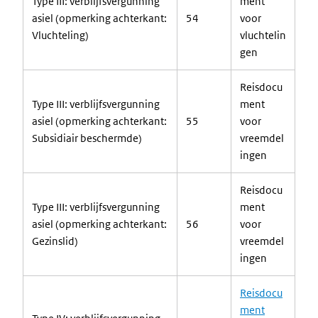
Type III: verblijfsvergunning
ment
asiel (opmerking achterkant:
54
voor
Vluchteling)
vluchtelin
gen
Reisdocu
Type III: verblijfsvergunning
ment
asiel (opmerking achterkant:
55
voor
Subsidiair beschermde)
vreemdel
ingen
Reisdocu
Type III: verblijfsvergunning
ment
asiel (opmerking achterkant:
56
voor
Gezinslid)
vreemdel
ingen
Reisdocu
ment