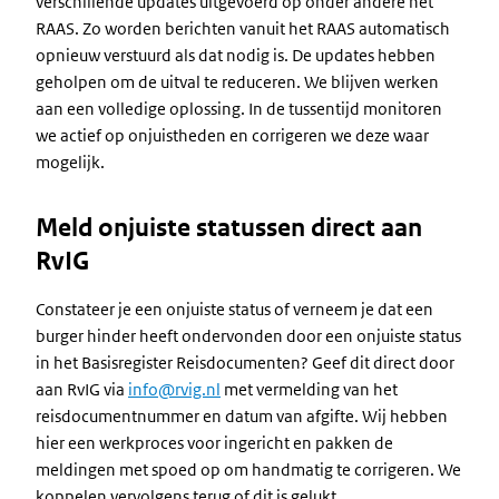
verschillende updates uitgevoerd op onder andere het
RAAS. Zo worden berichten vanuit het RAAS automatisch
opnieuw verstuurd als dat nodig is. De updates hebben
geholpen om de uitval te reduceren. We blijven werken
aan een volledige oplossing. In de tussentijd monitoren
we actief op onjuistheden en corrigeren we deze waar
mogelijk.
Meld onjuiste statussen direct aan
RvIG
Constateer je een onjuiste status of verneem je dat een
burger hinder heeft ondervonden door een onjuiste status
in het Basisregister Reisdocumenten? Geef dit direct door
aan RvIG via
info@rvig.nl
met vermelding van het
reisdocumentnummer en datum van afgifte. Wij hebben
hier een werkproces voor ingericht en pakken de
meldingen met spoed op om handmatig te corrigeren. We
koppelen vervolgens terug of dit is gelukt.