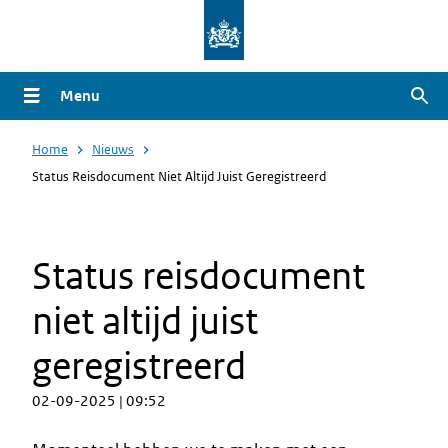
Overslaan
en
naar
Menu
Zoe
de
inhoud
Home
Nieuws
gaan
Status Reisdocument Niet Altijd Juist Geregistreerd
Status reisdocument
niet altijd juist
geregistreerd
02-09-2025 | 09:52