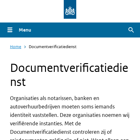
Overslaan
en
naar
Menu
Zoe
de
inhoud
Home
Documentverificatiedienst
gaan
Documentverificatiedie
nst
Organisaties als notarissen, banken en
autoverhuurbedrijven moeten soms iemands
identiteit vaststellen. Deze organisaties noemen wij
verifiërende instanties. Met de
Documentverificatiedienst controleren zij of