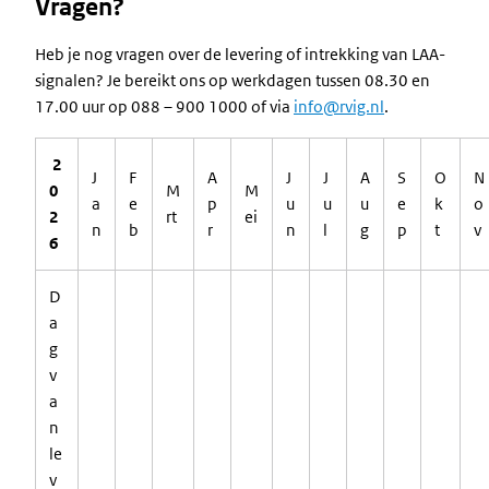
Vragen?
Heb je nog vragen over de levering of intrekking van LAA-
signalen? Je bereikt ons op werkdagen tussen 08.30 en
17.00 uur op 088 – 900 1000 of via
info@rvig.nl
.
2
J
F
A
J
J
A
S
O
N
0
M
M
a
e
p
u
u
u
e
k
o
2
rt
ei
n
b
r
n
l
g
p
t
v
6
D
a
g
v
a
n
le
v