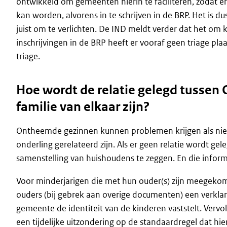
ontwikkeld om gemeenten hierin te faciliteren, zodat er
kan worden, alvorens in te schrijven in de BRP. Het is 
juist om te verlichten. De IND meldt verder dat het om kl
inschrijvingen in de BRP heeft er vooraf geen triage pla
triage.
Hoe wordt de relatie gelegd tussen 
familie van elkaar zijn?
Ontheemde gezinnen kunnen problemen krijgen als niet u
onderling gerelateerd zijn. Als er geen relatie wordt ge
samenstelling van huishoudens te zeggen. En die informat
Voor minderjarigen die met hun ouder(s) zijn meegekom
ouders (bij gebrek aan overige documenten) een verkla
gemeente de identiteit van de kinderen vaststelt. Vervol
een tijdelijke uitzondering op de standaardregel dat hie