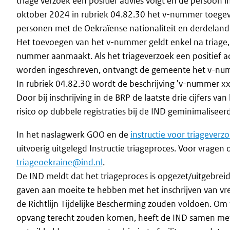
triage verzoek een positief advies volgt en de persoon
oktober 2024 in rubriek 04.82.30 het v-nummer toegev
personen met de Oekraïense nationaliteit en derdelande
Het toevoegen van het v-nummer geldt enkel na triage, 
nummer aanmaakt. Als het triageverzoek een positief 
worden ingeschreven, ontvangt de gemeente het v-nu
In rubriek 04.82.30 wordt de beschrijving 'v-nummer xx
Door bij inschrijving in de BRP de laatste drie cijfers
risico op dubbele registraties bij de IND geminimaliseerd
In het naslagwerk GOO en de
instructie voor triageverz
uitvoerig uitgelegd Instructie triageproces. Voor vragen
triageoekraine@ind.nl
.
De IND meldt dat het triageproces is opgezet/uitgebre
gaven aan moeite te hebben met het inschrijven van v
de Richtlijn Tijdelijke Bescherming zouden voldoen. O
opvang terecht zouden komen, heeft de IND samen met he