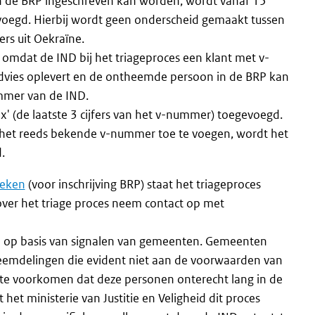
 in de BRP ingeschreven kan worden, wordt vanaf 15
oegd. Hierbij wordt geen onderscheid gemaakt tussen
rs uit Oekraïne.
omdat de IND bij het triageproces een klant met v-
advies oplevert en de ontheemde persoon in de BRP kan
mmer van de IND.
x' (de laatste 3 cijfers van het v-nummer) toegevoegd.
 van het reeds bekende v-nummer toe te voegen, wordt het
.
oeken
(voor inschrijving BRP) staat het triageproces
 over het triage proces neem contact op met
id op basis van signalen van gemeenten. Gemeenten
reemdelingen die evident niet aan de voorwaarden van
m te voorkomen dat deze personen onterecht lang in de
t ministerie van Justitie en Veligheid dit proces