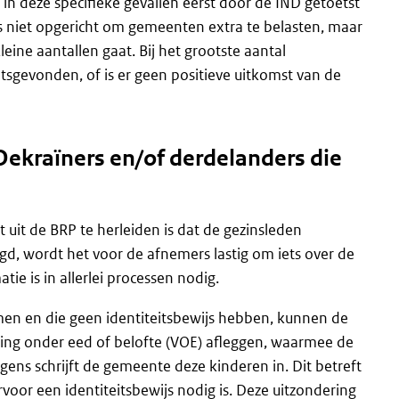
 in deze specifieke gevallen eerst door de IND getoetst
dus niet opgericht om gemeenten extra te belasten, maar
eine aantallen gaat. Bij het grootste aantal
atsgevonden, of is er geen positieve uitkomst van de
Oekraïners en/of derdelanders die
it de BRP te herleiden is dat de gezinsleden
legd, wordt het voor de afnemers lastig om iets over de
ie is in allerlei processen nodig.
en en die geen identiteitsbewijs hebben, kunnen de
ring onder eed of belofte (VOE) afleggen, waarmee de
gens schrijft de gemeente deze kinderen in. Dit betreft
rvoor een identiteitsbewijs nodig is. Deze uitzondering