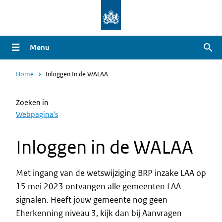
Overslaan
en
naar
Menu
Zoe
de
inhoud
Home
Inloggen In de WALAA
gaan
Zoeken in
Webpagina's
Inloggen in de WALAA
Met ingang van de wetswijziging BRP inzake LAA op
15 mei 2023 ontvangen alle gemeenten LAA
signalen.
Heeft jouw gemeente nog geen
Eherkenning niveau 3, kijk dan bij Aanvragen