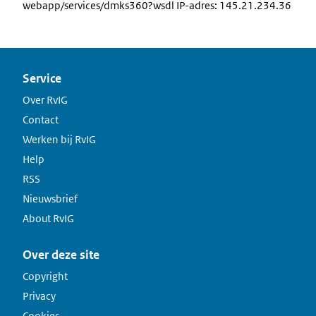
webapp/services/dmks360?wsdl IP-adres: 145.21.234.36
Service
Over RvIG
Contact
Werken bij RvIG
Help
RSS
Nieuwsbrief
About RvIG
Over deze site
Copyright
Privacy
Cookies