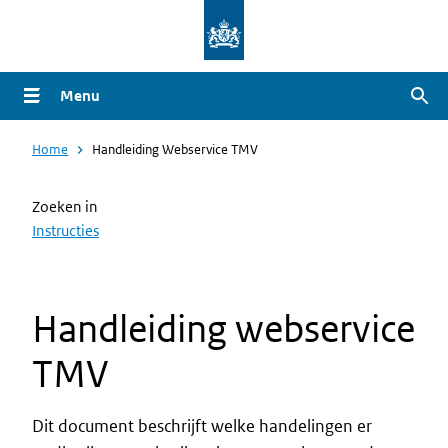
Overslaan
en
naar
Menu
Zoe
de
inhoud
Home
Handleiding Webservice TMV
gaan
Zoeken in
Instructies
Handleiding webservice
TMV
Dit document beschrijft welke handelingen er